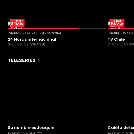
LIVE
LIVE
NOW
NOW
CHANNEL: 24 HORAS INTERNACIONAL
CHANNEL: TV CHI
24 Horas internacional
TV Chile
04:00 - 03:59 (23H 59M)
04:00 - 03:59 (2
TELESERIES
Su nombre es Joaquín
Caleta del s
TV SHOW
TV & FILM
2011
TV SHOW
TV & FIL