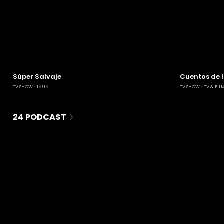
Súper Salvaje
Cuentos de 
TV SHOW
1999
TV SHOW
TV & FIL
24 PODCAST