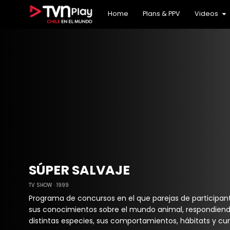
24 Horas Internacional
Archivo histórico
24 Podcast
TV Chile Internacional
Charlas TVN: Conversaciones Necesarias
TVN Podcast
Home
Plans & PPV
Videos
24H DVR
Cultura
TVN3
Deportes
Infantil
Los mil días de Allende
Misceláneos
NTV
Noticias
Reportajes y entrevistas
Series
Teleseries
SÚPER SALVAJE
TV SHOW
1999
Programa de concursos en el que parejas de participa
sus conocimientos sobre el mundo animal, respondien
distintas especies, sus comportamientos, hábitats y cur