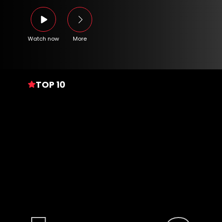
Watch now
More
TOP 10