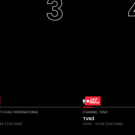
LIVE
NOW
TV CHILE INTERNACIONAL
CHANNEL: TVN3
e
TVN3
:59 (23H 59M)
04:00 - 03:59 (23H 59M)