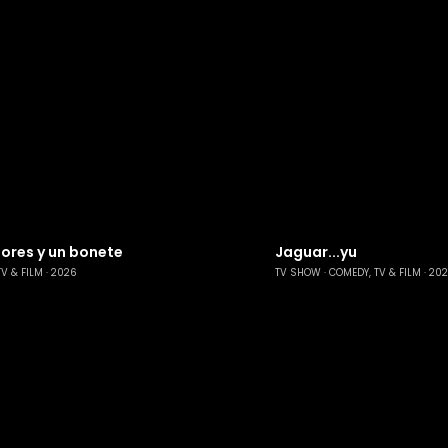
tores y un bonete
Jaguar...yu
TV & FILM
2026
TV SHOW
COMEDY, TV & FILM
20