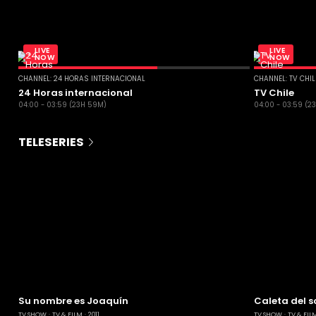
LIVE
LIVE
NOW
NOW
CHANNEL: 24 HORAS INTERNACIONAL
CHANNEL: TV CHI
24 Horas internacional
TV Chile
04:00 - 03:59 (23H 59M)
04:00 - 03:59 (2
TELESERIES
Su nombre es Joaquín
Caleta del s
TV SHOW
TV & FILM
2011
TV SHOW
TV & FIL