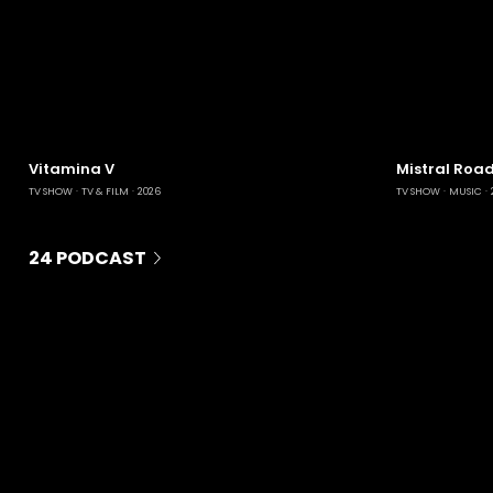
Vitamina V
Mistral Road
TV SHOW
TV & FILM
2026
TV SHOW
MUSIC
24 PODCAST