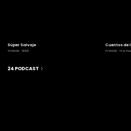
Súper Salvaje
Cuentos de 
TV SHOW
1999
TV SHOW
TV & FIL
24 PODCAST