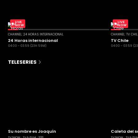
LIVE
LIVE
NOW
NOW
CHANNEL: 24 HORAS INTERNACIONAL
CHANNEL: TV CHI
24 Horas internacional
TV Chile
04:00 - 03:59 (23H 59M)
04:00 - 03:59 (2
TELESERIES
Su nombre es Joaquín
Caleta del s
TV SHOW
TV & FILM
2011
TV SHOW
TV & FIL