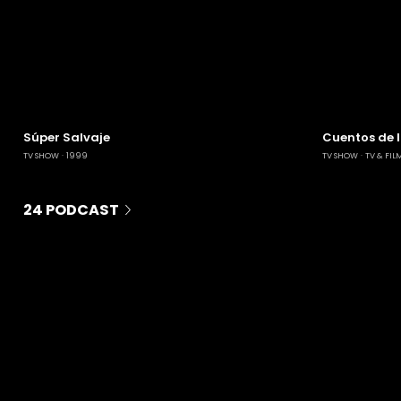
Súper Salvaje
Cuentos de 
TV SHOW
1999
TV SHOW
TV & FIL
24 PODCAST