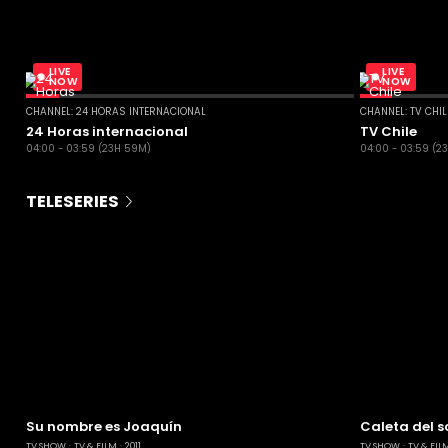
LIVE
LIVE
NOW
NOW
CHANNEL: 24 HORAS INTERNACIONAL
CHANNEL: TV CHI
24 Horas internacional
TV Chile
04:00 - 03:59 (23H 59M)
04:00 - 03:59 (2
TELESERIES
Su nombre es Joaquín
Caleta del s
TV SHOW
TV & FILM
2011
TV SHOW
TV & FIL