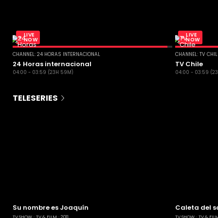
LIVE
LIVE
NOW
NOW
CHANNEL: 24 HORAS INTERNACIONAL
CHANNEL: TV CHI
24 Horas internacional
TV Chile
04:00 - 03:59 (23H 59M)
04:00 - 03:59 (2
TELESERIES
Su nombre es Joaquín
Caleta del s
TV SHOW
TV & FILM
2011
TV SHOW
TV & FIL