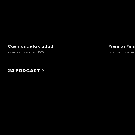
Cuentos de la ciudad
Premios Puls
TV SHOW
TV & FILM
2000
TV SHOW
TV & FIL
24 PODCAST