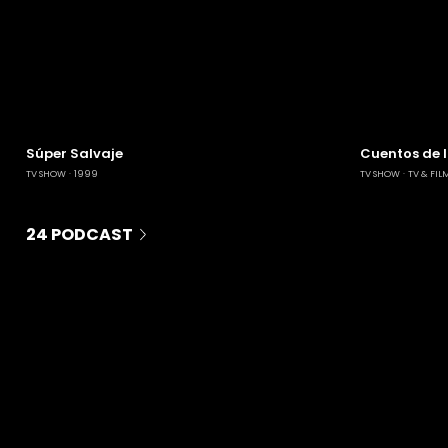
Súper Salvaje
Cuentos de 
TV SHOW
1999
TV SHOW
TV & FIL
24 PODCAST