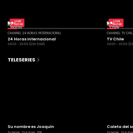
LIVE
LIVE
NOW
NOW
CHANNEL: 24 HORAS INTERNACIONAL
CHANNEL: TV CHI
24 Horas internacional
TV Chile
04:00 - 03:59 (23H 59M)
04:00 - 03:59 (2
TELESERIES
Su nombre es Joaquín
Caleta del s
TV SHOW
TV & FILM
2011
TV SHOW
TV & FIL