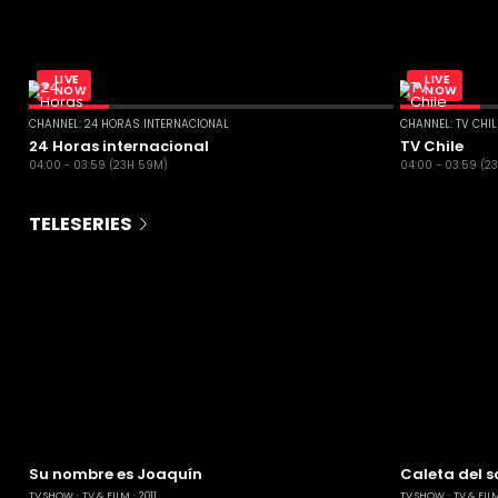
LIVE
LIVE
NOW
NOW
CHANNEL: 24 HORAS INTERNACIONAL
CHANNEL: TV CHI
24 Horas internacional
TV Chile
04:00 - 03:59 (23H 59M)
04:00 - 03:59 (2
TELESERIES
Su nombre es Joaquín
Caleta del s
TV SHOW
TV & FILM
2011
TV SHOW
TV & FIL