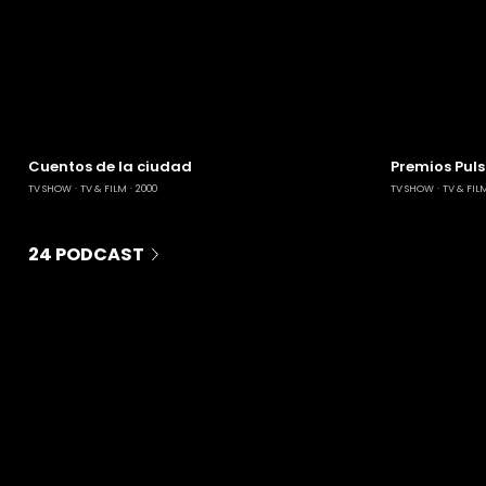
Cuentos de la ciudad
Premios Puls
TV SHOW
TV & FILM
2000
TV SHOW
TV & FIL
24 PODCAST