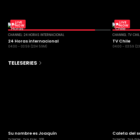
LIVE
LIVE
NOW
NOW
CHANNEL: 24 HORAS INTERNACIONAL
CHANNEL: TV CHI
24 Horas internacional
TV Chile
04:00 - 03:59 (23H 59M)
04:00 - 03:59 (2
TELESERIES
Su nombre es Joaquín
Caleta del s
TV SHOW
TV & FILM
2011
TV SHOW
TV & FIL