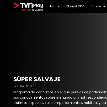
24 Horas Internacional
Archivo histórico
24 Podcast
TV Chile Internacional
Charlas TVN: Conversaciones Necesarias
TVN Podcast
Home
Plans & PPV
Videos
24H DVR
Cultura
TVN3
Deportes
Infantil
Los mil días de Allende
Misceláneos
NTV
Noticias
Reportajes y entrevistas
Series
Teleseries
SÚPER SALVAJE
TV SHOW
1999
Programa de concursos en el que parejas de participa
sus conocimientos sobre el mundo animal, respondien
distintas especies, sus comportamientos, hábitats y cur