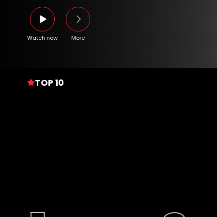
Watch now
More
TOP 10