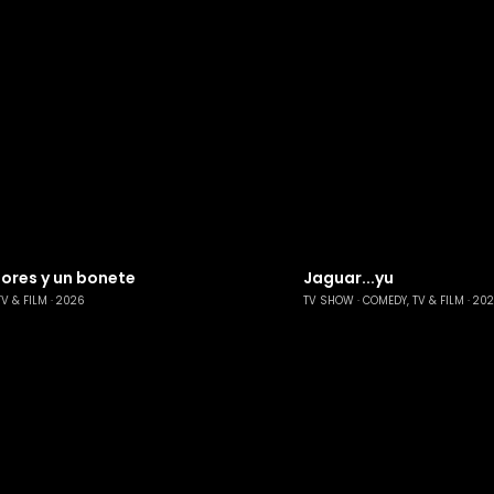
tores y un bonete
Jaguar...yu
TV & FILM
2026
TV SHOW
COMEDY, TV & FILM
20